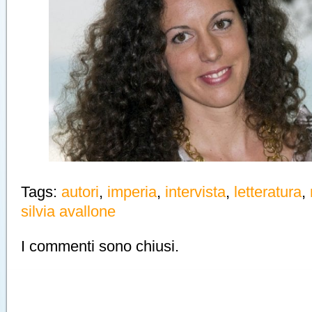
Tags:
autori
,
imperia
,
intervista
,
letteratura
,
silvia avallone
I commenti sono chiusi.