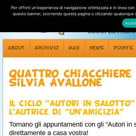
Per offrirti un'esperienza di navigazione ottimizzata e in linea con
questo banner, scorrendo questa pagina o cliccando qualunque su
Accet
Manifestazion
ABOUT
ARCHIVIO
MAX
NEWS
POINTS
Quattro chiacchiere
Silvia Avallone
Il ciclo “Autori in salotto
l’autrice di “Un’amicizia”
Tornano gli appuntamenti con gli “Autori in
direttamente a casa vostra!