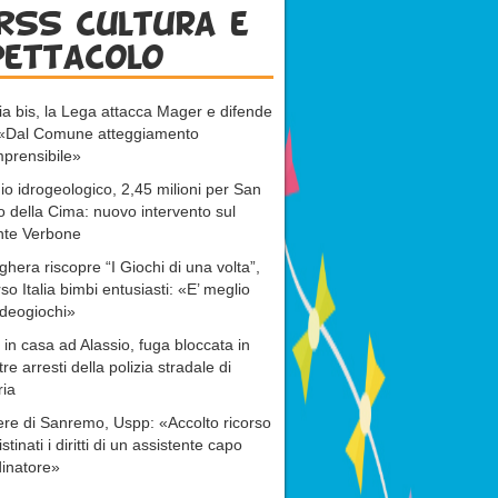
RSS cultura e
pettacolo
ia bis, la Lega attacca Mager e difende
: «Dal Comune atteggiamento
prensibile»
io idrogeologico, 2,45 milioni per San
o della Cima: nuovo intervento sul
nte Verbone
ghera riscopre “I Giochi di una volta”,
rso Italia bimbi entusiasti: «E’ meglio
ideogiochi»
 in casa ad Alassio, fuga bloccata in
tre arresti della polizia stradale di
ria
re di Sanremo, Uspp: «Accolto ricorso
istinati i diritti di un assistente capo
inatore»