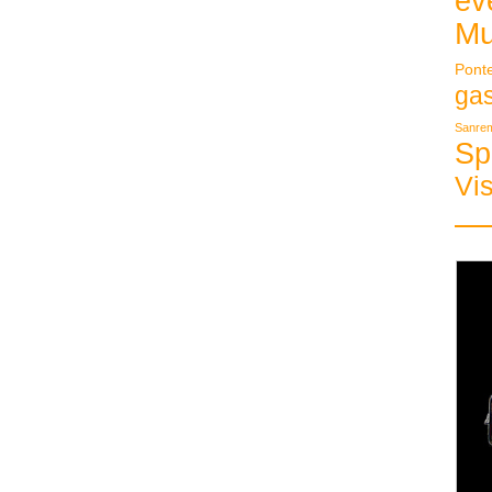
ev
Mu
Pont
ga
Sanre
Sp
Vis