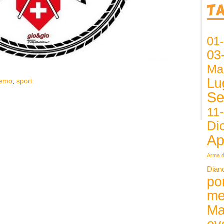
T
01
03
Ma
Lu
remo
,
sport
Se
11
Di
Ap
Arma d
Dian
po
me
Ma