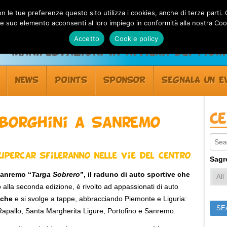
 con le tue preferenze questo sito utilizza i cookies, anche di terze pa
 suo elemento acconsenti al loro impiego in conformità alla nostra Coo
Accetto
Cookie policy
Manifestazioni in Riviera dei Fiori
NEWS
POINTS
SPONSOR
SEGNALA UN E
C
borghini a Sanremo
Sear
upercar sfileranno nelle vie del centro
Sagr
Sanremo “
Targa Sobrero
”, il raduno di auto sportive che
 alla seconda edizione, è rivolto ad appassionati di auto
sche
e si svolge a tappe, abbracciando Piemonte e Liguria:
Rapallo, Santa Margherita Ligure, Portofino e Sanremo.