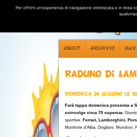
Per offrirti un'esperienza di navigazione ottimizzata e in linea
qualunque
ABOUT
ARCHIVIO
MAX
Raduno di Lam
Domenica 26 Giugno le S
Farà tappa domenica prossima a 
coinvolge circa 70 supercar.
Giunto
sportive,
Ferrari, Lamborghini, Por
Monforte d’Alba, Dogliani, Mondovì, 