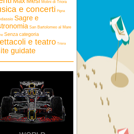
enti
Max
Mesi
Molini di Triora
sica e concerti
Pigna
Sagre e
edassio
stronomia
San Bartolomeo al Mare
Senza categoria
mo
ettacoli e teatro
Triora
ite guidate