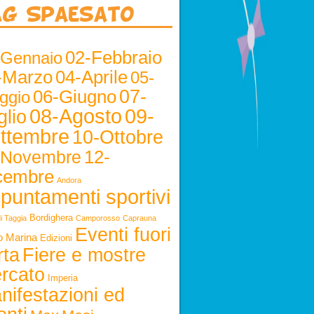
ag Spaesato
02-Febbraio
-Gennaio
-Marzo
04-Aprile
05-
06-Giugno
07-
ggio
08-Agosto
09-
glio
ttembre
10-Ottobre
12-
-Novembre
cembre
Andora
puntamenti sportivi
Bordighera
i Taggia
Camporosso
Caprauna
Eventi fuori
o Marina
Edizioni
rta
Fiere e mostre
rcato
Imperia
nifestazioni ed