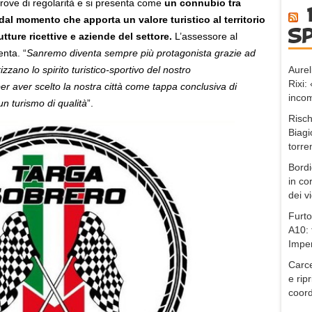
prove di regolarità e si presenta come
un connubio tra
 dal momento che apporta un valore turistico al territorio
s
tture ricettive e aziende del settore.
L’assessore al
nta. “
Sanremo diventa sempre più protagonista grazie ad
Aurel
zano lo spirito turistico-sportivo del nostro
Rixi
per aver scelto la nostra città come tappa conclusiva di
incom
n turismo di qualità
”.
Risch
Biagi
torre
Bordi
in co
dei v
Furto
A10: 
Impe
Carce
e ripr
coord