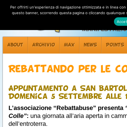
Per offrirti un'esperienza di navigazione ottimizzata e in linea con
questo banner, scorrendo questa pagina o cliccando qualunque su
Accet
Manifestazion
ABOUT
ARCHIVIO
MAX
NEWS
POINTS
Rebattando per le co
Appuntamento a San Bartol
Domenica 5 Settembre alle 1
L’associazione “Rebattabuse” presenta
Colle”
:
una giornata all’aria aperta in cammi
dell’entroterra.