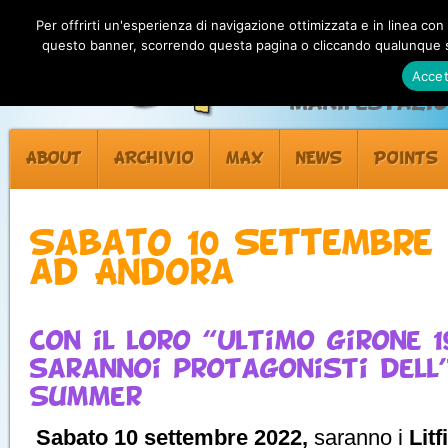
Per offrirti un'esperienza di navigazione ottimizzata e in linea con
questo banner, scorrendo questa pagina o cliccando qualunque su
Accet
Manifestazion
ABOUT
ARCHIVIO
MAX
NEWS
POINTS
Sabato 10 Settembre 
ad Andora
Con il loro “Ultimo girone 1
sarannoi protagonisti dell
Summer
Sabato 10 settembre 2022,
saranno i
Litf