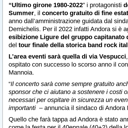
“Ultimo girone 1980-2022
” i protagonisti
d
Summer
, il
concerto gratuito di fine esta
anno dall’amministrazione guidata dal sin
Demichelis. Per il 2022 infatti Andora si è 
esibizione Ligure del gruppo capitanato 
del
tour finale della storica band rock ita
L’area eventi sarà quella di via Vespucci
ospitato con successo lo scorso anno il conc
Mannoia.
“
Il concerto sarà come sempre gratuito anch
sponsor che ci aiutano a sostenere i costi o
necessari per ospitare in sicurezza un event
importanti
– annuncia il sindaco di Andora
Quello che farà tappa ad Andora è stato ann
come la festa per il 40ennale (40+2) della l