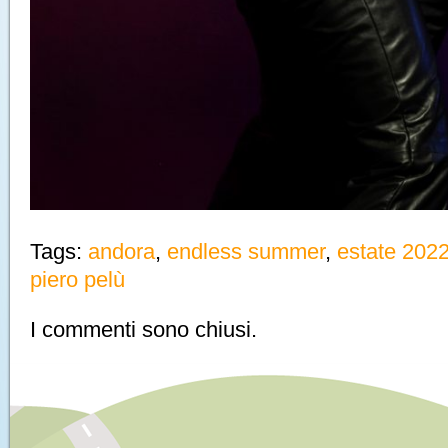
Tags:
andora
,
endless summer
,
estate 202
piero pelù
I commenti sono chiusi.