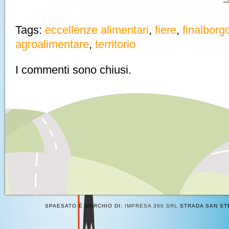
Tags:
eccellenze alimentari
,
fiere
,
finalborg
agroalimentare
,
territorio
I commenti sono chiusi.
SPAESATO È MARCHIO DI:
IMPRESA 360 SRL
STRADA SAN STE