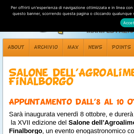
Per offrirti un'esperienza di navigazione ottimizzata e in linea con
questo banner, scorrendo questa pagina o cliccando qualunque su
Accet
Manifestazion
ABOUT
ARCHIVIO
MAX
NEWS
POINTS
Salone dell’Agroalim
Finalborgo
Appuntamento dall’8 al 10 
Sarà inaugurata venerdì 8 ottobre, e durerà
la XVII edizione del
Salone dell’Agroalim
Finalborgo
, un evento enogastronomico co