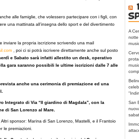
s
che alle famiglie, che volessero partecipare con i figli, con
rere una mattinata all’insegna dello sport e del divertimento
A Cer
notte
 inviare la propria iscrizione scrivendo una mail
music
il.com
, poi ci si potrà iscrivere direttamente anche sul posto
Cervo
erdì e Sabato sarà infatti allestito un desk, operativo
prota
music
lla gara saranno possibili le ultime iscrizioni dalle 7 alle
compo
Belin
 prevista anche una cerimonia di premiazione ed una
celeb
l.
“Indi
San B
o Integrato di Via “Il giardino di Magdala”, con la
nuova
ne di San Lorenzo al Mare.
sabat
 Altri sponsor: Marina di San Lorenzo, Mastelli, e il Frantoio
Immob
per le premiazioni.
attac