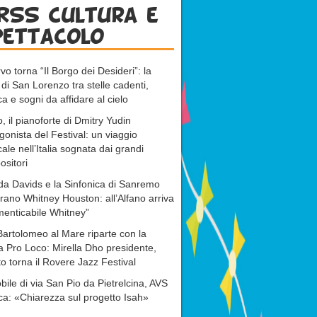
RSS cultura e
pettacolo
vo torna “Il Borgo dei Desideri”: la
 di San Lorenzo tra stelle cadenti,
a e sogni da affidare al cielo
, il pianoforte di Dmitry Yudin
gonista del Festival: un viaggio
ale nell’Italia sognata dai grandi
sitori
da Davids e la Sinfonica di Sanremo
rano Whitney Houston: all’Alfano arriva
menticabile Whitney”
artolomeo al Mare riparte con la
 Pro Loco: Mirella Dho presidente,
o torna il Rovere Jazz Festival
ile di via San Pio da Pietrelcina, AVS
ca: «Chiarezza sul progetto Isah»