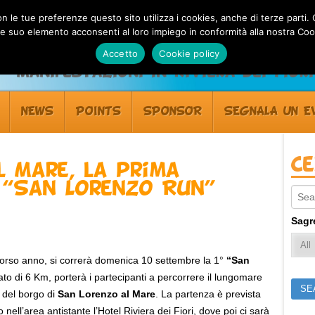
 con le tue preferenze questo sito utilizza i cookies, anche di terze pa
 suo elemento acconsenti al loro impiego in conformità alla nostra Coo
Accetto
Cookie policy
Manifestazioni in Riviera dei Fiori
NEWS
POINTS
SPONSOR
SEGNALA UN E
C
l Mare, la prima
a “San Lorenzo Run”
Sear
Sagr
corso anno, si correrà domenica 10 settembre la 1°
“San
ato di 6 Km, porterà i partecipanti a percorrere il lungomare
i del borgo di
San Lorenzo al Mare
. La partenza è prevista
nell’area antistante l’Hotel Riviera dei Fiori, dove poi ci sarà