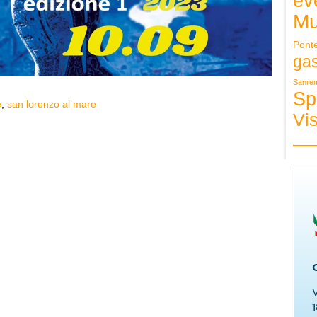
ev
Mu
Pont
ga
Sanre
Sp
e
,
san lorenzo al mare
Vis