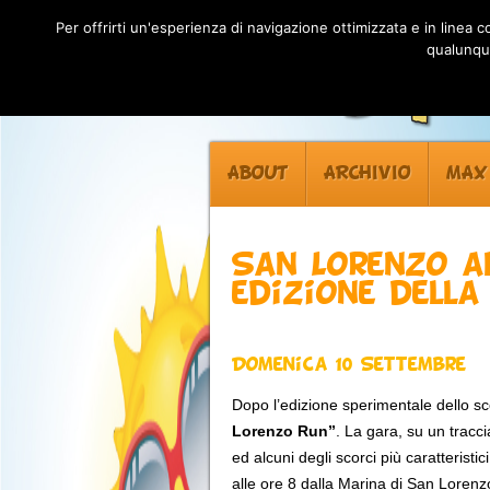
Per offrirti un'esperienza di navigazione ottimizzata e in linea
qualunque
ABOUT
ARCHIVIO
MAX
San Lorenzo a
edizione dell
Domenica 10 Settembre
Dopo l’edizione sperimentale dello s
Lorenzo Run”
. La gara, su un tracci
ed alcuni degli scorci più caratteristic
alle ore 8 dalla Marina di San Lorenzo 