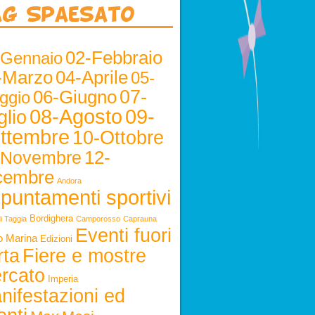
ag Spaesato
02-Febbraio
-Gennaio
-Marzo
04-Aprile
05-
06-Giugno
07-
ggio
08-Agosto
09-
glio
ttembre
10-Ottobre
12-
-Novembre
cembre
Andora
puntamenti sportivi
Bordighera
i Taggia
Camporosso
Caprauna
Eventi fuori
o Marina
Edizioni
rta
Fiere e mostre
rcato
Imperia
nifestazioni ed