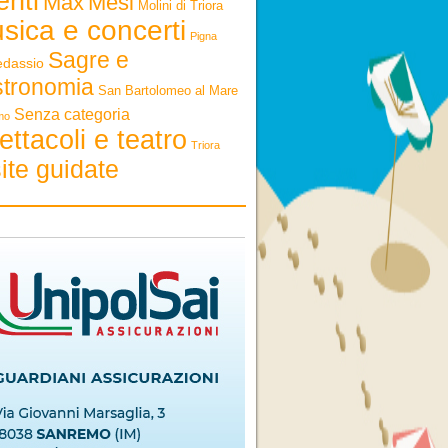
enti
Max
Mesi
Molini di Triora
sica e concerti
Pigna
Sagre e
edassio
stronomia
San Bartolomeo al Mare
Senza categoria
mo
ettacoli e teatro
Triora
ite guidate