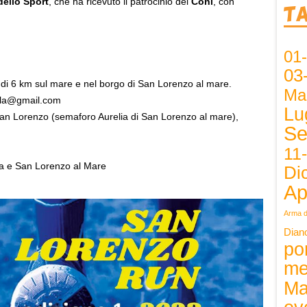
dello Sport
, che ha ricevuto il patrocinio del
Coni
, con
T
01
03
 di 6 km sul mare e nel borgo di San Lorenzo al mare.
Ma
dala@gmail.com
Lu
e San Lorenzo (semaforo Aurelia di San Lorenzo al mare),
Se
11
la e San Lorenzo al Mare
Di
o
Ap
Arma d
Dian
po
me
Ma