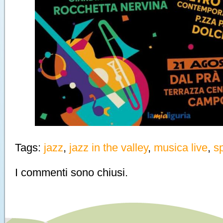
Tags:
jazz
,
jazz in the valley
,
musica live
,
sp
I commenti sono chiusi.