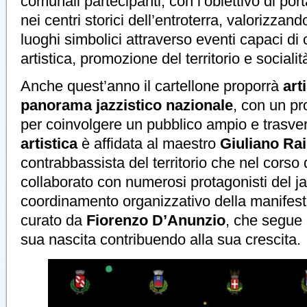
comunali partecipanti, con l’obiettivo di por
nei centri storici dell’entroterra, valorizzan
luoghi simbolici attraverso eventi capaci di
artistica, promozione del territorio e socialit
Anche quest’anno il cartellone proporrà
art
panorama jazzistico nazionale
, con un p
per coinvolgere un pubblico ampio e trasve
artistica
è affidata al maestro
Giuliano R
contrabbassista del territorio che nel corso 
collaborato con numerosi protagonisti del jaz
coordinamento organizzativo della manifes
curato da
Fiorenzo D’Anunzio
, che segue i
sua nascita contribuendo alla sua crescita.