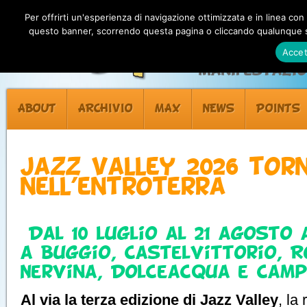
Per offrirti un'esperienza di navigazione ottimizzata e in linea con
questo banner, scorrendo questa pagina o cliccando qualunque su
Accet
Manifestazion
ABOUT
ARCHIVIO
MAX
NEWS
POINTS
Jazz Valley 2026 tor
nell’entroterra
Dal 10 luglio al 21 agosto
a Buggio, Castelvittorio, 
Nervina, Dolceacqua e Cam
Al via la terza edizione di Jazz Valley
, la