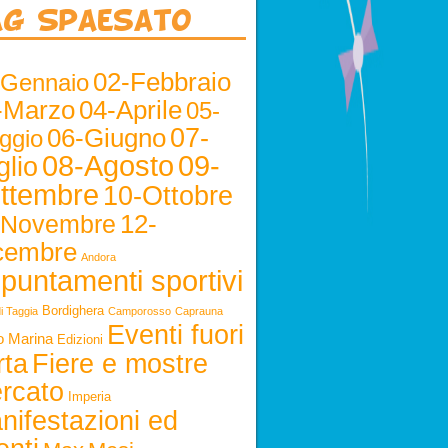
ag Spaesato
02-Febbraio
-Gennaio
-Marzo
04-Aprile
05-
06-Giugno
07-
ggio
08-Agosto
09-
glio
ttembre
10-Ottobre
12-
-Novembre
cembre
Andora
puntamenti sportivi
Bordighera
i Taggia
Camporosso
Caprauna
Eventi fuori
o Marina
Edizioni
rta
Fiere e mostre
rcato
Imperia
nifestazioni ed