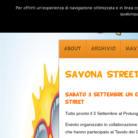
Per offrirti un'esperienza di navigazione ottimizzata e in linea
qualunque
ABOUT
ARCHIVIO
MAX
Savona Street
Sabato 3 Settembre un e
street
Tutto pronto il 3 Settembre al Prolu
Evento organizzato in collaborazione 
che hanno partecipato al Tavolo dei 