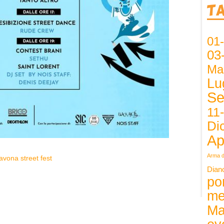
T
01
03
Ma
Lu
Se
11
Di
Ap
Arma d
avona street fest
Dian
po
me
Ma