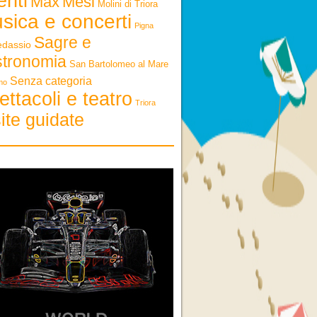
enti
Max
Mesi
Molini di Triora
sica e concerti
Pigna
Sagre e
edassio
stronomia
San Bartolomeo al Mare
Senza categoria
mo
ettacoli e teatro
Triora
ite guidate