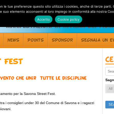
 con le tue preferenze questo sito utilizza i cookies, anche di terze pa
 suo elemento acconsenti al loro impiego in conformità alla nostra Coo
Accetto
Cookie policy
Manifestazioni in Riviera dei Fiori
NEWS
POINTS
SPONSOR
SEGNALA UN E
C
 Fest
Sear
vento che unirà tutte le discipline
Sagr
ngamento per la Savona Street Fest.
tra i consiglieri under 30 del Comune di Savona e i ragazzi
Giovani.