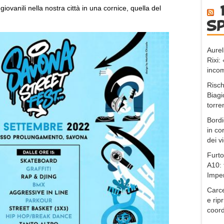
iovanili nella nostra città in una cornice, quella del
s
Aurel
Rixi
incom
Risch
Biagi
torre
Bordi
in co
dei v
Furto
A10: 
Impe
Carce
e ripr
coord