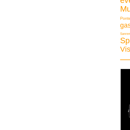
ev
Mu
Pont
ga
Sanre
Sp
Vis