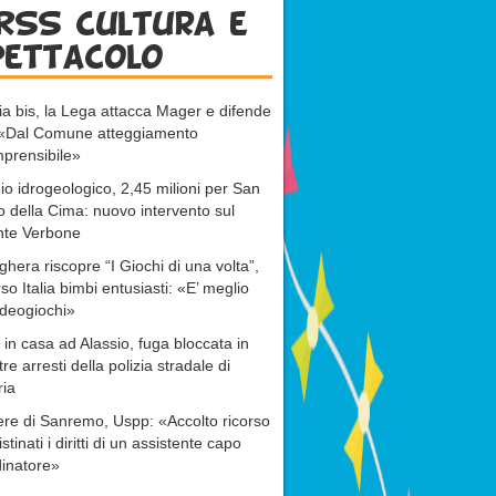
RSS cultura e
pettacolo
ia bis, la Lega attacca Mager e difende
: «Dal Comune atteggiamento
prensibile»
io idrogeologico, 2,45 milioni per San
o della Cima: nuovo intervento sul
nte Verbone
ghera riscopre “I Giochi di una volta”,
rso Italia bimbi entusiasti: «E’ meglio
ideogiochi»
 in casa ad Alassio, fuga bloccata in
tre arresti della polizia stradale di
ria
re di Sanremo, Uspp: «Accolto ricorso
istinati i diritti di un assistente capo
inatore»