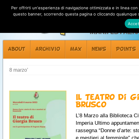
Per offrirti un'esperienza di navigazione ottimizzata e in linea con
questo banner, scorrendo questa pagina o cliccando qualunque su
Accet
Manifestazion
ABOUT
ARCHIVIO
MAX
NEWS
POINTS
8 marzo’
Il Teatro di G
Brusco
L’8 Marzo alla Biblioteca Ci
Imperia Ultimo appuntamen
rassegna “Donne d’arte: sto
e mestieri al femminile” ch