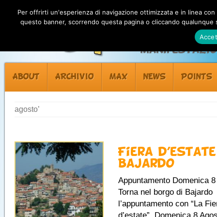
Per offrirti un'esperienza di navigazione ottimizzata e in linea con
questo banner, scorrendo questa pagina o cliccando qualunque su
Accet
Manifestazion
ABOUT
ARCHIVIO
MAX
NEWS
POINTS
agosto’
Fiera d’estate
Bajardo
Appuntamento Domenica 8
Torna nel borgo di Bajardo
l’appuntamento con “La Fie
d’estate”. Domenica 8 Agos