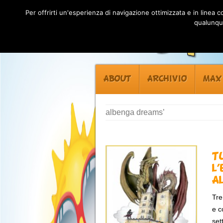
Per offrirti un'esperienza di navigazione ottimizzata e in linea
qualunque
ABOUT
ARCHIVIO
MAX
albenga dreams’
T
l
A
Tre
e c
set