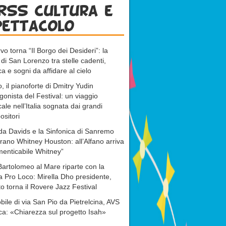
RSS cultura e
pettacolo
vo torna “Il Borgo dei Desideri”: la
 di San Lorenzo tra stelle cadenti,
a e sogni da affidare al cielo
, il pianoforte di Dmitry Yudin
gonista del Festival: un viaggio
ale nell’Italia sognata dai grandi
sitori
da Davids e la Sinfonica di Sanremo
rano Whitney Houston: all’Alfano arriva
menticabile Whitney”
artolomeo al Mare riparte con la
 Pro Loco: Mirella Dho presidente,
o torna il Rovere Jazz Festival
ile di via San Pio da Pietrelcina, AVS
ca: «Chiarezza sul progetto Isah»