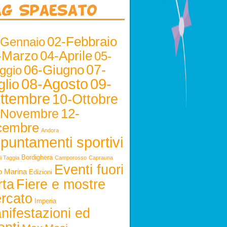
ag Spaesato
02-Febbraio
-Gennaio
-Marzo
04-Aprile
05-
06-Giugno
07-
ggio
08-Agosto
09-
glio
ttembre
10-Ottobre
12-
-Novembre
cembre
Andora
puntamenti sportivi
Bordighera
i Taggia
Camporosso
Caprauna
Eventi fuori
o Marina
Edizioni
rta
Fiere e mostre
rcato
Imperia
nifestazioni ed