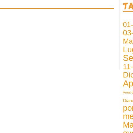
T
01
03
Ma
Lu
Se
11
Di
Ap
Arma d
Dian
po
me
Ma