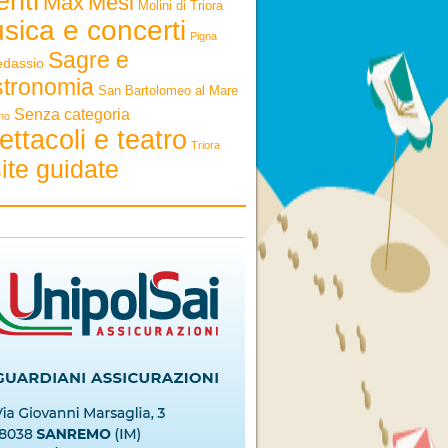
enti
Max
Mesi
Molini di Triora
sica e concerti
Pigna
Sagre e
edassio
stronomia
San Bartolomeo al Mare
Senza categoria
mo
ettacoli e teatro
Triora
ite guidate