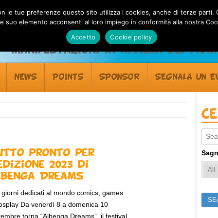
 con le tue preferenze questo sito utilizza i cookies, anche di terze pa
 suo elemento acconsenti al loro impiego in conformità alla nostra Coo
Accetto
Cookie policy
Manifestazioni in Riviera dei Fiori
NEWS
POINTS
SPONSOR
SEGNALA UN E
C
Sear
utto pronto per
Sagr
’edizione 2023 di
lbenga Dreams
 giorni dedicati al mondo comics, games
osplay Da venerdì 8 a domenica 10
tembre torna “Albenga Dreams”, il festival