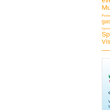
ev
Mu
Pont
ga
Sanre
Sp
Vis