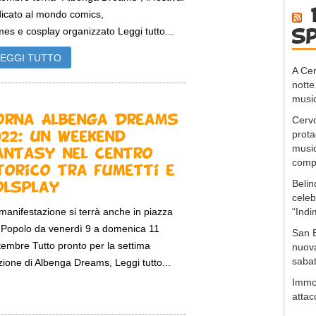
icato al mondo comics,
es e cosplay organizzato Leggi tutto...
s
LEGGI TUTTO
A Cer
notte
music
orna Albenga Dreams
Cervo
prota
022: un weekend
music
antasy nel centro
compo
torico tra fumetti e
Belin
olsplay
celeb
“Indi
manifestazione si terrà anche in piazza
 Popolo da venerdì 9 a domenica 11
San B
tembre Tutto pronto per la settima
nuova
sabat
zione di Albenga Dreams, Leggi tutto...
Immob
attac