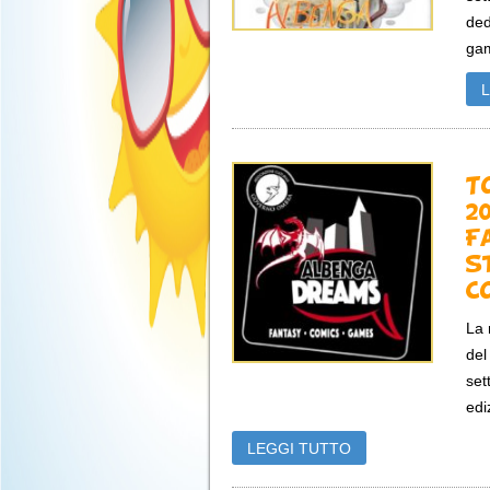
ded
gam
T
2
F
s
C
La 
del
set
edi
LEGGI TUTTO