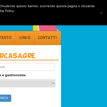
rti. Chiudendo questo banner, scorrendo questa pagina o cliccando
kie Policy
VENTO
LINKS
CONTATTI
ercasagre
ch:
e e gastronomia