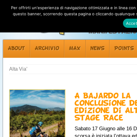
Per offrirti un'esperienza di navigazione ottimizzata e in linea con
questo banner, scorrendo questa pagina o cliccando qualunque su
Accet
Manifestazion
ABOUT
ARCHIVIO
MAX
NEWS
POINTS
Alta Via’
A Bajardo la
conclusione de
edizione di Al
Stage Race
Sabato 17 Giugno alle 16 
scorsa è iniziata l’ottava ed