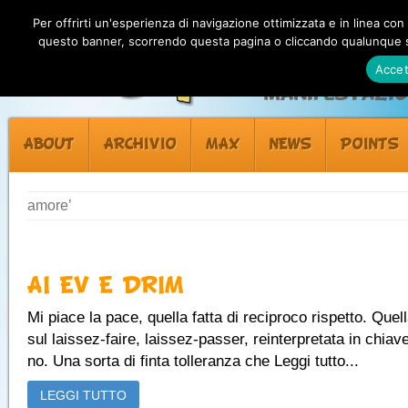
Per offrirti un'esperienza di navigazione ottimizzata e in linea con
questo banner, scorrendo questa pagina o cliccando qualunque su
Accet
Manifestazion
ABOUT
ARCHIVIO
MAX
NEWS
POINTS
amore’
AI EV E DRIM
Mi piace la pace, quella fatta di reciproco rispetto. Quel
sul laissez-faire, laissez-passer, reinterpretata in chiav
no. Una sorta di finta tolleranza che Leggi tutto...
LEGGI TUTTO