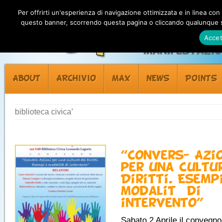
Per offrirti un'esperienza di navigazione ottimizzata e in linea con
questo banner, scorrendo questa pagina o cliccando qualunque su
Accet
Manifestazion
ABOUT
ARCHIVIO
MAX
NEWS
POINTS
biblioteca civica’
“Convers- Azi
per una cultu
Diritti. Esemp
modalità di
intervento”
Sabato 2 Aprile il convegno