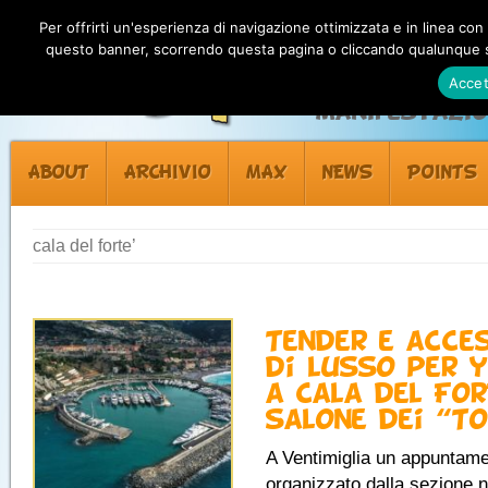
Per offrirti un'esperienza di navigazione ottimizzata e in linea con
questo banner, scorrendo questa pagina o cliccando qualunque su
Accet
Manifestazion
ABOUT
ARCHIVIO
MAX
NEWS
POINTS
cala del forte’
Tender e acce
di lusso per 
a Cala del For
salone dei “T
A Ventimiglia un appuntam
organizzato dalla sezione n