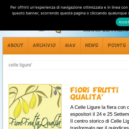
Per offrirti un'esperienza di navigazione ottimizzata e in linea con
questo banner, scorrendo questa pagina o cliccando qualunque su
Accet
Manifestazion
ABOUT
ARCHIVIO
MAX
NEWS
POINTS
celle ligure’
Fiori Frutti
Qualita’
A Celle Ligure la fiera con 
espositori il 24 e 25 Sette
Il centro storico di Celle Li
trasformato per il quindice