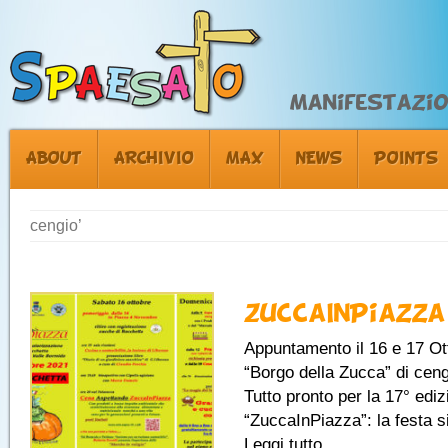
Manifestazion
ABOUT
ARCHIVIO
MAX
NEWS
POINTS
cengio’
ZuccaInPiazza 
Appuntamento il 16 e 17 Ot
“Borgo della Zucca” di cen
Tutto pronto per la 17° ediz
“ZuccaInPiazza”: la festa s
Leggi tutto...