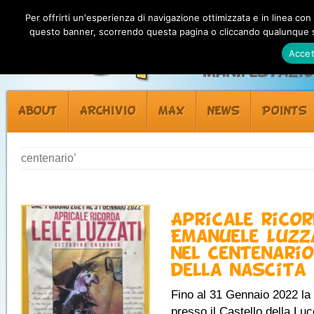
Per offrirti un'esperienza di navigazione ottimizzata e in linea con
questo banner, scorrendo questa pagina o cliccando qualunque su
Accet
Manifestazion
ABOUT
ARCHIVIO
MAX
NEWS
POINTS
centenario’
Apricale rico
Emanuele Luzz
nel centenario
della nascita
Fino al 31 Gennaio 2022 la
presso il Castello della Luc