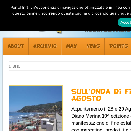
Per offrirti un'esperienza di navigazione ottimizzata e in linea con
questo banner, scorrendo questa pagina o cliccando qualunque su
Accet
Manifestazion
ABOUT
ARCHIVIO
MAX
NEWS
POINTS
diano’
Sull’onda di f
Agosto
Appuntamento il 28 e 29 Ag
Diano Marina 10^ edizione 
manifestazione di fine esta
con mercatino, prodotti tipic