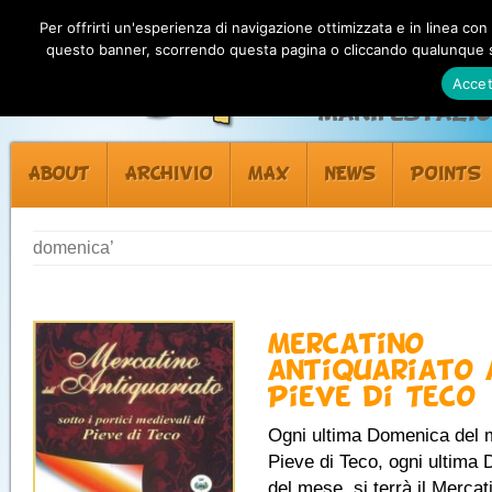
Per offrirti un'esperienza di navigazione ottimizzata e in linea con
questo banner, scorrendo questa pagina o cliccando qualunque su
Accet
Manifestazion
ABOUT
ARCHIVIO
MAX
NEWS
POINTS
domenica’
Mercatino
antiquariato 
Pieve di Teco
Ogni ultima Domenica del 
Pieve di Teco, ogni ultima
del mese, si terrà il Mercat