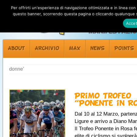
Per offrirti un'esperienza di navigazione ottimizzata e in linea con
questo banner, scorrendo questa pagina o cliccando qualunque su
Accet
Manifestazion
ABOUT
ARCHIVIO
MAX
NEWS
POINTS
donne’
Primo Trofeo
“Ponente in R
Dal 10 al 12 Marzo, partenz
Ligure e arrivo a Diano Mar
Il Trofeo Ponente in Rosa 
elite di ciclismo si svolger