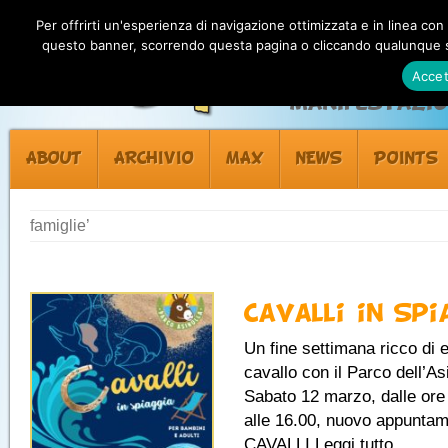
Per offrirti un'esperienza di navigazione ottimizzata e in linea con
questo banner, scorrendo questa pagina o cliccando qualunque su
Accet
Manifestazion
ABOUT
ARCHIVIO
MAX
NEWS
POINTS
famiglie’
Cavalli in Spi
Un fine settimana ricco di 
cavallo con il Parco dell’As
Sabato 12 marzo, dalle ore 
alle 16.00, nuovo appunta
CAVALLI Leggi tutto...