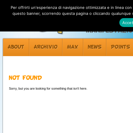
Per offrirti un'esperienza di navigazione ottimizzata e in linea con
questo banner, scorrendo questa pagina o cliccando qualunque su
Accet
Manifestazion
ABOUT
ARCHIVIO
MAX
NEWS
POINTS
NOT FOUND
Sorry, but you are looking for something that isn't here.