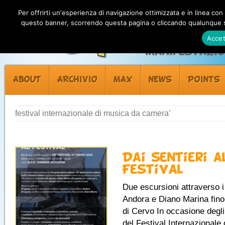
Per offrirti un'esperienza di navigazione ottimizzata e in linea con
questo banner, scorrendo questa pagina o cliccando qualunque su
Accet
Manifestazion
ABOUT
ARCHIVIO
MAX
NEWS
POINTS
festival internazionale di musica da camera’
Dai sentieri a
Festival
Due escursioni attraverso i
Andora e Diano Marina fino 
di Cervo In occasione degli
del Festival Internazionale 