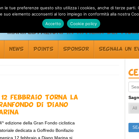
 con le tue preferenze questo sito utilizza i cookies, anche di terze pa
 suo elemento acconsenti al loro impiego in conformità alla nostra Coo
Accetto
Cookie policy
Manifestazioni in Riviera dei Fiori
NEWS
POINTS
SPONSOR
SEGNALA UN E
C
Sear
l 12 febbraio torna la
Sagr
ranfondo di Diano
arina
4^ edizione della Gran Fondo ciclistica
toriale dedicata a Goffredo Bonifazio
enica 12 febbraio a Diano Marina si