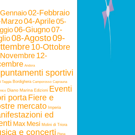
02-Febbraio
-Gennaio
-Marzo
04-Aprile
05-
06-Giugno
07-
ggio
08-Agosto
09-
lio
ttembre
10-Ottobre
12-
-Novembre
cembre
Andora
puntamenti sportivi
Bordighera
i Taggia
Camporosso
Caprauna
Eventi
Diano Marina
Edizioni
nico
ri porta
Fiere e
stre mercato
Imperia
nifestazioni ed
enti
Max
Mesi
Molini di Triora
sica e concerti
Pigna