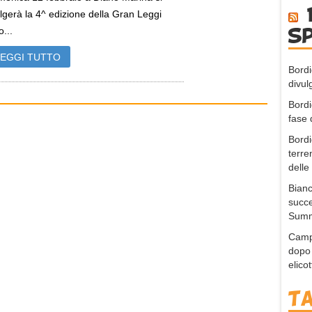
lgerà la 4^ edizione della Gran Leggi
o...
s
LEGGI TUTTO
Bordi
divul
Bordi
fase 
Bordi
terre
delle
Bianc
succe
Summ
Campo
dopo 
elico
T