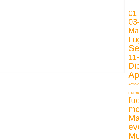
01
03
Ma
Lug
Se
11
Di
Ap
Arma d
Chiusa
fuo
mo
Ma
ev
Mu