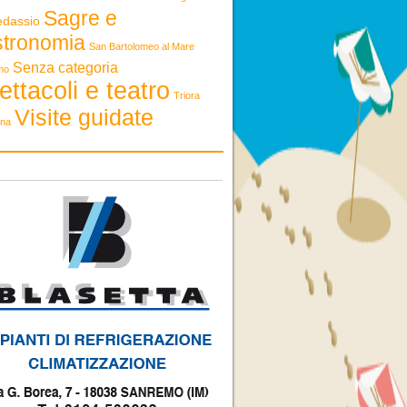
Sagre e
edassio
stronomia
San Bartolomeo al Mare
Senza categoria
mo
ettacoli e teatro
Triora
Visite guidate
ona