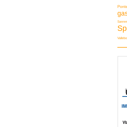
Pont
ga
Sanre
Sp
Valleb