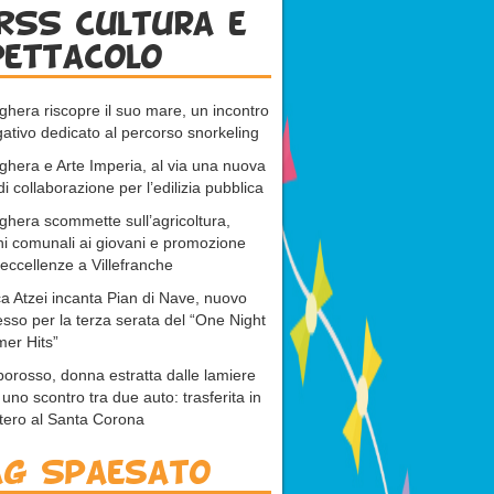
RSS cultura e
pettacolo
ghera riscopre il suo mare, un incontro
gativo dedicato al percorso snorkeling
ghera e Arte Imperia, al via una nuova
di collaborazione per l’edilizia pubblica
ghera scommette sull’agricoltura,
ni comunali ai giovani e promozione
 eccellenze a Villefranche
a Atzei incanta Pian di Nave, nuovo
sso per la terza serata del “One Night
er Hits”
rosso, donna estratta dalle lamiere
uno scontro tra due auto: trasferita in
ttero al Santa Corona
ag Spaesato