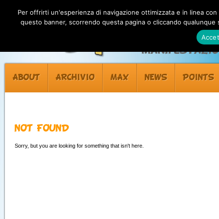
Per offrirti un'esperienza di navigazione ottimizzata e in linea con
questo banner, scorrendo questa pagina o cliccando qualunque su
Accet
Manifestazion
ABOUT
ARCHIVIO
MAX
NEWS
POINTS
NOT FOUND
Sorry, but you are looking for something that isn't here.