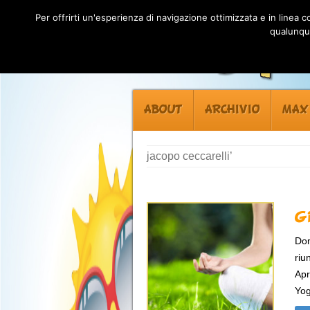
Per offrirti un'esperienza di navigazione ottimizzata e in linea
qualunque
ABOUT
ARCHIVIO
MAX
jacopo ceccarelli’
G
Dom
riu
Apr
Yog