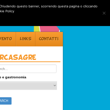
rti. Chiudendo questo banner, scorrendo questa pagina o cliccando
kie Policy
VENTO
LINKS
CONTATTI
ercasagre
ch:
e e gastronomia