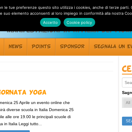
 con le tue preferenze questo sito utilizza i cookies, anche di terze pa
 suo elemento acconsenti al loro impiego in conformità alla nostra Coo
Accetto
Cookie policy
Manifestazioni in Riviera dei Fiori
NEWS
POINTS
SPONSOR
SEGNALA UN E
C
Sear
iornata Yoga
Sagr
enica 25 Aprile un evento online che
nirà diverse scuola in Italia Domenica 25
ile alle ore 19.00 le principali scuole di
a in Italia Leggi tutto...