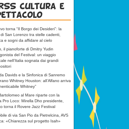
RSS cultura e
pettacolo
vo torna “Il Borgo dei Desideri”: la
 di San Lorenzo tra stelle cadenti,
a e sogni da affidare al cielo
, il pianoforte di Dmitry Yudin
gonista del Festival: un viaggio
ale nell’Italia sognata dai grandi
sitori
da Davids e la Sinfonica di Sanremo
rano Whitney Houston: all’Alfano arriva
menticabile Whitney”
artolomeo al Mare riparte con la
 Pro Loco: Mirella Dho presidente,
o torna il Rovere Jazz Festival
ile di via San Pio da Pietrelcina, AVS
ca: «Chiarezza sul progetto Isah»