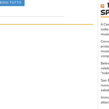
LEGGI TUTTO
s
A Cer
notte
music
Cervo
prota
music
compo
Belin
celeb
“Indi
San B
nuova
sabat
Immob
attac