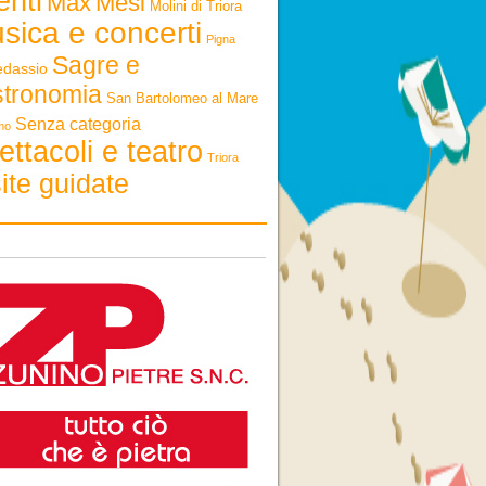
enti
Max
Mesi
Molini di Triora
sica e concerti
Pigna
Sagre e
edassio
stronomia
San Bartolomeo al Mare
Senza categoria
mo
ettacoli e teatro
Triora
ite guidate