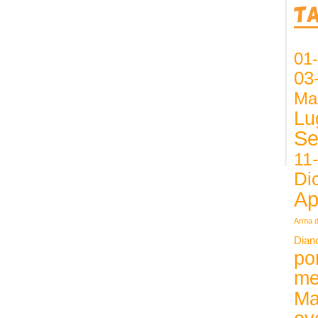
T
01
03
Ma
Lu
Se
11
Di
Ap
Arma d
Dian
po
me
Ma