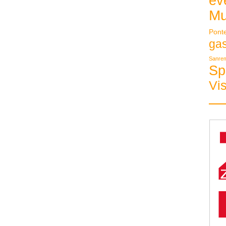
ev
Mu
Pont
ga
Sanre
Sp
Vis