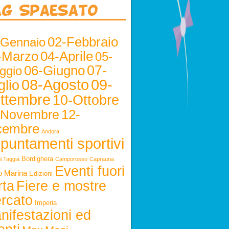
ag Spaesato
02-Febbraio
-Gennaio
-Marzo
04-Aprile
05-
06-Giugno
07-
ggio
08-Agosto
09-
glio
ttembre
10-Ottobre
12-
-Novembre
cembre
Andora
puntamenti sportivi
Bordighera
i Taggia
Camporosso
Caprauna
Eventi fuori
o Marina
Edizioni
rta
Fiere e mostre
rcato
Imperia
nifestazioni ed