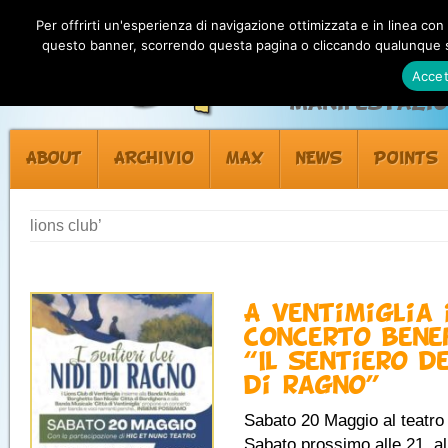
Per offrirti un'esperienza di navigazione ottimizzata e in linea con
questo banner, scorrendo questa pagina o cliccando qualunque su
Accet
Manifestazion
ABOUT
ARCHIVIO
MAX
NEWS
POINTS
lions club’
A Ventimiglia 
concerto bene
“Il sentiero de
di ragno”
Sabato 20 Maggio al teatr
Sabato prossimo alle 21, al