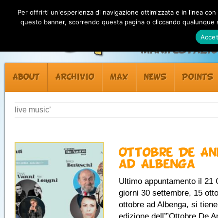
Per offrirti un'esperienza di navigazione ottimizzata e in linea con
questo banner, scorrendo questa pagina o cliccando qualunque su
Accet
Manifestazion
ABOUT
ARCHIVIO
MAX
NEWS
POINTS
live music’
Ottobre De An
ad Albenga
Ultimo appuntamento il 21 
giorni 30 settembre, 15 ott
ottobre ad Albenga, si tien
edizione dell’”Ottobre De A