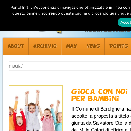
Per offrirti un'esperienza di navigazione ottimizzata e in linea con
questo banner, scorrendo questa pagina o cliccando qualunque su
Accet
Manifestazion
ABOUT
ARCHIVIO
MAX
NEWS
POINTS
magia’
Gioca con noi
per bambini
Il Comune di Bordighera ha
accolto la proposta a titolo 
giunta da Salvatore Stella d
dei Mille Colori di offrire ai