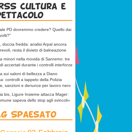
RSS cultura e
pettacolo
uale PD dovremmo credere? Quello dai
volti?”
 doccia fredda: analisi Arpal ancora
revoli, resta il divieto di balneazione
 a minori nella movida di Sanremo: tre
di accertati durante i controlli interforze
ta sui saloni di bellezza a Diano
a: controlli a tappeto della Polizia
e, sanzioni e denunce per lavoro nero
ia bis, Ligure Insieme attacca Mager:
omune sapeva dello stop agli svincoli»
ag Spaesato