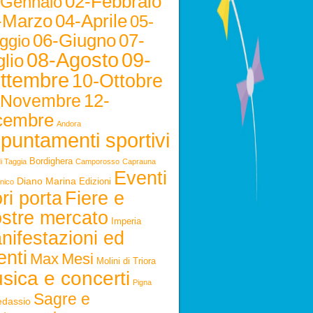
02-Febbraio
-Gennaio
-Marzo
04-Aprile
05-
06-Giugno
07-
ggio
08-Agosto
09-
lio
ttembre
10-Ottobre
12-
-Novembre
cembre
Andora
puntamenti sportivi
Bordighera
i Taggia
Camporosso
Caprauna
Eventi
Diano Marina
Edizioni
nico
ri porta
Fiere e
stre mercato
Imperia
nifestazioni ed
enti
Max
Mesi
Molini di Triora
sica e concerti
Pigna
Sagre e
edassio