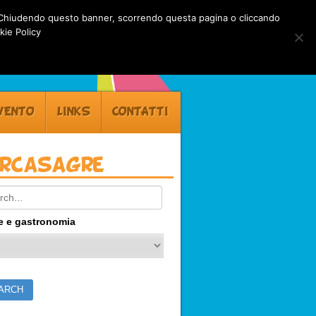
rti. Chiudendo questo banner, scorrendo questa pagina o cliccando
kie Policy
VENTO
LINKS
CONTATTI
ercasagre
ch:
e e gastronomia