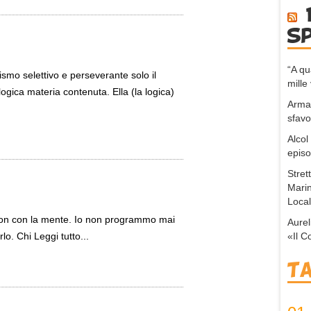
s
“A q
smo selettivo e perseverante solo il
mille 
logica materia contenuta. Ella (la logica)
Arma,
sfavo
Alcol
episo
Stret
Marin
Local
 non con la mente. Io non programmo mai
Aurel
«Il C
lo. Chi Leggi tutto...
T