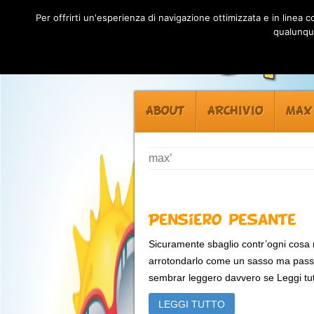
Per offrirti un'esperienza di navigazione ottimizzata e in linea
qualunque
ABOUT
ARCHIVIO
MAX
max’
Pensiero pesante
Sicuramente sbaglio contr’ogni cosa m
arrotondarlo come un sasso ma pas
sembrar leggero davvero se Leggi tut
LEGGI TUTTO