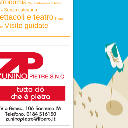
stronomia
San Bartolomeo al Mare
Senza categoria
mo
ettacoli e teatro
Triora
Visite guidate
ona