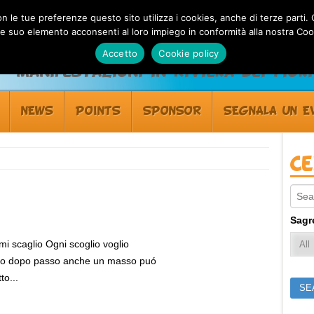
 con le tue preferenze questo sito utilizza i cookies, anche di terze pa
 suo elemento acconsenti al loro impiego in conformità alla nostra Coo
Accetto
Cookie policy
Manifestazioni in Riviera dei Fiori
NEWS
POINTS
SPONSOR
SEGNALA UN E
C
Sear
Sagr
i scaglio Ogni scoglio voglio
so dopo passo anche un masso puó
to...