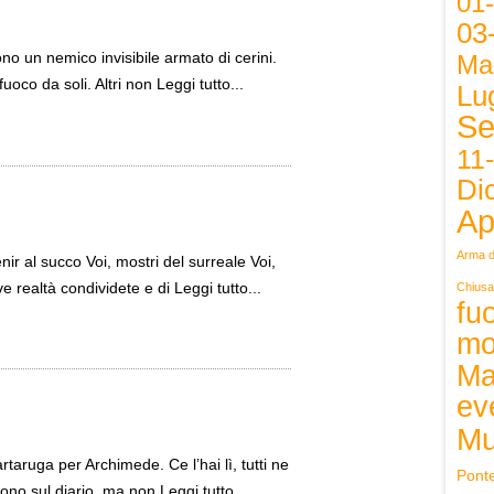
01
03
no un nemico invisibile armato di cerini.
Ma
oco da soli. Altri non Leggi tutto...
Lug
Se
11
Di
Ap
Arma d
enir al succo Voi, mostri del surreale Voi,
ve realtà condividete e di Leggi tutto...
Chiusa
fuo
mo
Ma
ev
Mu
artaruga per Archimede. Ce l’hai lì, tutti ne
Pont
vono sul diario, ma non Leggi tutto...