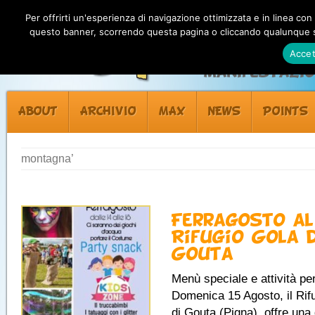
Per offrirti un'esperienza di navigazione ottimizzata e in linea con
questo banner, scorrendo questa pagina o cliccando qualunque su
Accet
Manifestazion
ABOUT
ARCHIVIO
MAX
NEWS
POINTS
montagna’
Ferragosto al
Rifugio Gola 
Gouta
Menù speciale e attività pe
Domenica 15 Agosto, il Rif
di Gouta (Pigna), offre una 