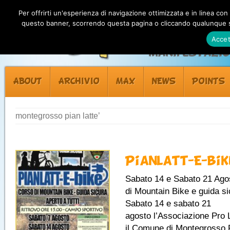
Per offrirti un'esperienza di navigazione ottimizzata e in linea con
questo banner, scorrendo questa pagina o cliccando qualunque su
Accet
Manifestazion
ABOUT
ARCHIVIO
MAX
NEWS
POINTS
montegrosso pian latte’
Pianlatt-E-bik
Sabato 14 e Sabato 21 Ago
di Mountain Bike e guida si
Sabato 14 e sabato 21
agosto l’Associazione Pro 
il Comune di Montegrosso P