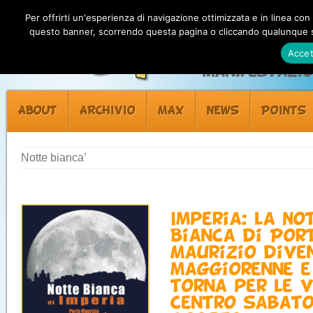
Per offrirti un'esperienza di navigazione ottimizzata e in linea con
questo banner, scorrendo questa pagina o cliccando qualunque su
Accet
Manifestazion
ABOUT
ARCHIVIO
MAX
NEWS
POINTS
Notte bianca’
Imperia: la No
Bianca di Por
Maurizio dive
maggiorenne e
torna per le v
centro sabato