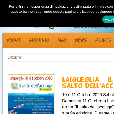
Per offrirti un'esperienza di navigazione ottimizzata e in linea con
questo banner, scorrendo questa pagina o cliccando qualunque su
Accet
Manifestazion
ABOUT
ARCHIVIO
MAX
NEWS
POINTS
Ottobre’
Laigueglia – Il
Salto dell’Ac
10 e 11 Ottobre 2020 Sabat
Domenica 11 Ottobre a Lai
arriva “Il salto dell’acciuga”
sua 9a edizione. Durante i 