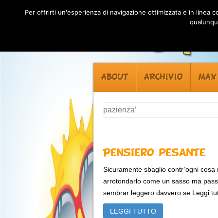
Per offrirti un'esperienza di navigazione ottimizzata e in linea
qualunque
ABOUT
ARCHIVIO
MAX
pazienza’
Pensiero pesante
Sicuramente sbaglio contr’ogni cosa m
arrotondarlo come un sasso ma pas
sembrar leggero davvero se Leggi tut
LEGGI TUTTO