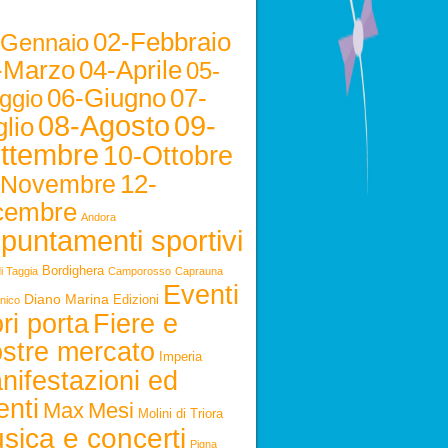
02-Febbraio
-Gennaio
-Marzo
04-Aprile
05-
06-Giugno
07-
ggio
08-Agosto
09-
lio
ttembre
10-Ottobre
12-
-Novembre
cembre
Andora
puntamenti sportivi
Bordighera
i Taggia
Camporosso
Caprauna
Eventi
Diano Marina
Edizioni
nico
ri porta
Fiere e
stre mercato
Imperia
nifestazioni ed
enti
Max
Mesi
Molini di Triora
sica e concerti
Pigna