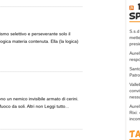
s
S.s.d
smo selettivo e perseverante solo il
mette
logica materia contenuta. Ella (la logica)
presi
Aurel
respo
Santo
Patr
Valle
convi
nessu
no un nemico invisibile armato di cerini.
Aurel
oco da soli. Altri non Leggi tutto...
Rixi
incom
T