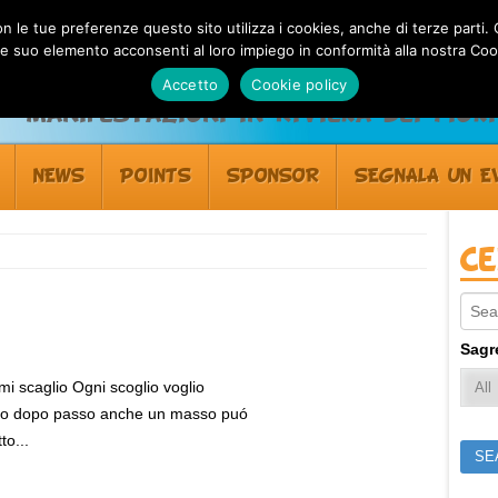
 con le tue preferenze questo sito utilizza i cookies, anche di terze pa
 suo elemento acconsenti al loro impiego in conformità alla nostra Coo
Accetto
Cookie policy
Manifestazioni in Riviera dei Fiori
NEWS
POINTS
SPONSOR
SEGNALA UN E
C
Sear
Sagr
i scaglio Ogni scoglio voglio
so dopo passo anche un masso puó
to...