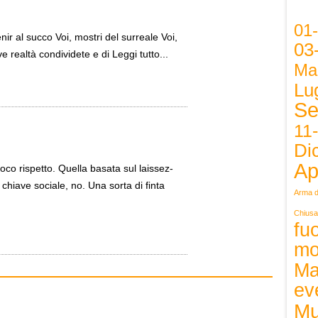
01
enir al succo Voi, mostri del surreale Voi,
03
ve realtà condividete e di Leggi tutto...
Ma
Lug
Se
11
Di
Ap
roco rispetto. Quella basata sul laissez-
n chiave sociale, no. Una sorta di finta
Arma d
Chiusa
fuo
mo
Ma
ev
Mu