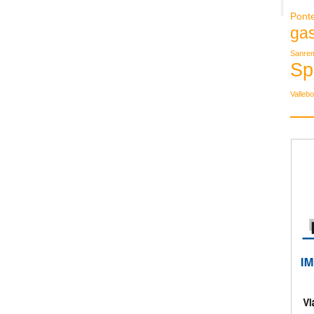
Pont
ga
Sanre
Sp
Valleb