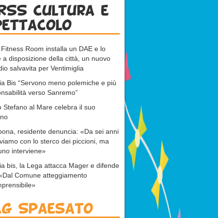
RSS cultura e
pettacolo
 Fitness Room installa un DAE e lo
 a disposizione della città, un nuovo
dio salvavita per Ventimiglia
ia Bis “Servono meno polemiche e più
nsabilità verso Sanremo”
 Stefano al Mare celebra il suo
ono
bona, residente denuncia: «Da sei anni
viamo con lo sterco dei piccioni, ma
no interviene»
ia bis, la Lega attacca Mager e difende
: «Dal Comune atteggiamento
prensibile»
ag Spaesato