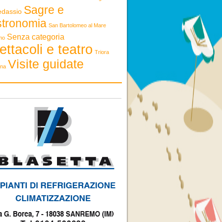
Sagre e
edassio
stronomia
San Bartolomeo al Mare
Senza categoria
mo
ettacoli e teatro
Triora
Visite guidate
ona