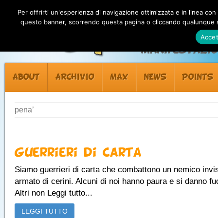
Per offrirti un'esperienza di navigazione ottimizzata e in linea con
questo banner, scorrendo questa pagina o cliccando qualunque su
Accet
Manifestazion
ABOUT
ARCHIVIO
MAX
NEWS
POINTS
pena’
Guerrieri di Carta
Siamo guerrieri di carta che combattono un nemico invis
armato di cerini. Alcuni di noi hanno paura e si danno fu
Altri non Leggi tutto...
LEGGI TUTTO