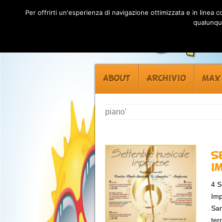
Per offrirti un'esperienza di navigazione ottimizzata e in linea
qualunque
ABOUT
ARCHIVIO
MAX
piano’
S
I
4 S
Imp
San
ter