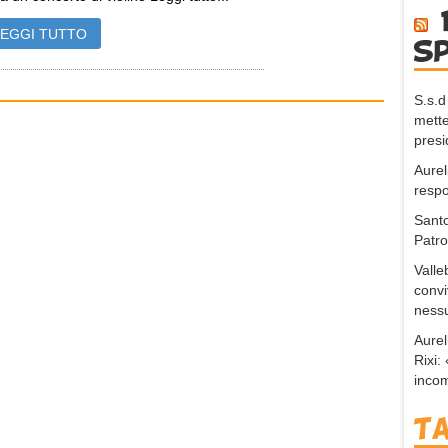
LEGGI TUTTO
s
S.s.d
mette
presi
Aurel
respo
Santo
Patr
Valle
convi
nessu
Aurel
Rixi
incom
T