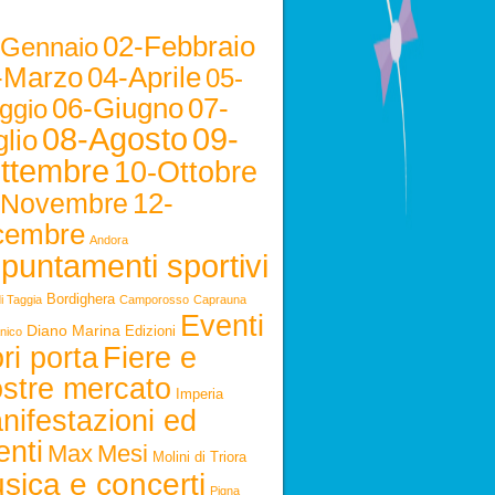
02-Febbraio
-Gennaio
-Marzo
04-Aprile
05-
06-Giugno
07-
ggio
08-Agosto
09-
lio
ttembre
10-Ottobre
12-
-Novembre
cembre
Andora
puntamenti sportivi
Bordighera
i Taggia
Camporosso
Caprauna
Eventi
Diano Marina
Edizioni
nico
ri porta
Fiere e
stre mercato
Imperia
nifestazioni ed
enti
Max
Mesi
Molini di Triora
sica e concerti
Pigna