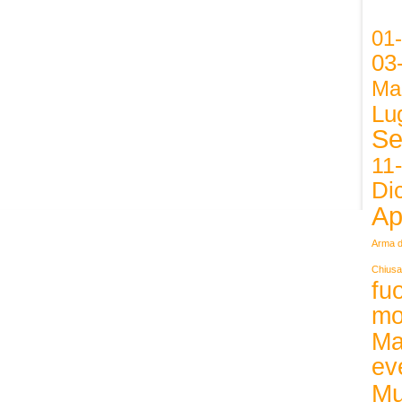
01
03
Ma
Lug
Se
11
Di
Ap
Arma d
Chiusa
fuo
mo
Ma
ev
Mu