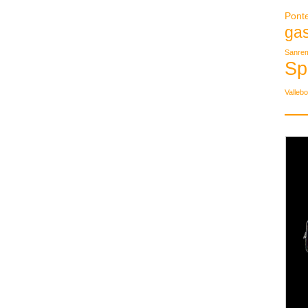
Pont
ga
Sanre
Sp
Valleb