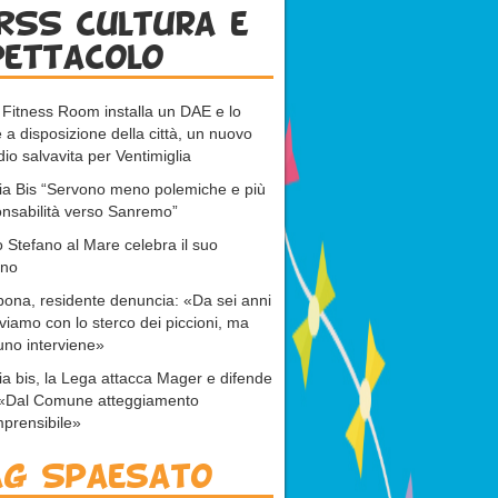
RSS cultura e
pettacolo
 Fitness Room installa un DAE e lo
 a disposizione della città, un nuovo
dio salvavita per Ventimiglia
ia Bis “Servono meno polemiche e più
nsabilità verso Sanremo”
 Stefano al Mare celebra il suo
ono
bona, residente denuncia: «Da sei anni
viamo con lo sterco dei piccioni, ma
no interviene»
ia bis, la Lega attacca Mager e difende
: «Dal Comune atteggiamento
prensibile»
ag Spaesato