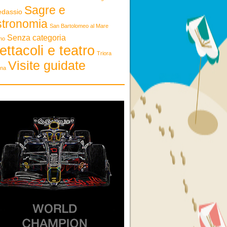
Sagre e
edassio
stronomia
San Bartolomeo al Mare
Senza categoria
mo
ettacoli e teatro
Triora
Visite guidate
ona