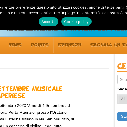
 con le tue preferenze questo sito utilizza i cookies, anche di terze pa
 suo elemento acconsenti al loro impiego in conformità alla nostra Coo
Accetto
Cookie policy
Manifestazioni in Riviera dei Fiori
NEWS
POINTS
SPONSOR
SEGNALA UN E
C
Sear
ettembre Musicale
Sagr
mperiese
ettembre 2020 Venerdì 4 Settembre ad
eria Porto Maurizio, presso l’Oratorio
ta Caterina situato in via San Maurizio, si
rà un concerto di violino Leggi tutto...