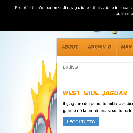
Per offrirti un'esperienza di navigazione ottimizzata e in linea
qualunque
ABOUT
ARCHIVIO
MAX
podista’
West Side Jaguar
Il giaguaro del ponente militare sedic
gambe nè la mente ma si sente bello to
LEGGI TUTTO