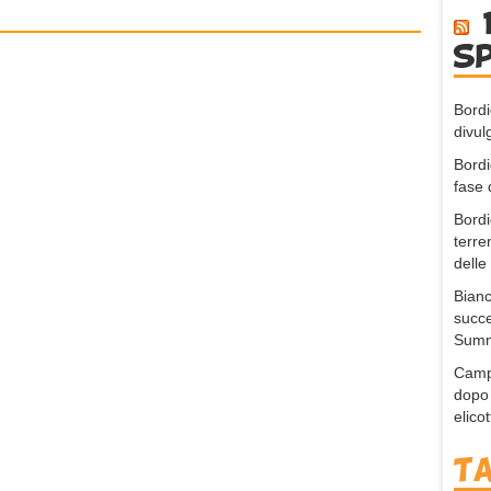
s
Bordi
divul
Bordi
fase 
Bordi
terre
delle
Bianc
succe
Summ
Campo
dopo 
elico
T