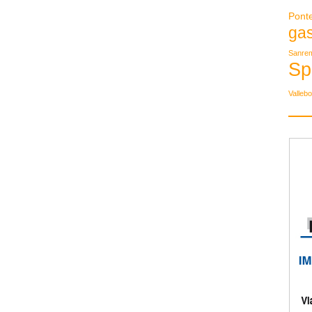
Pont
ga
Sanre
Sp
Valleb