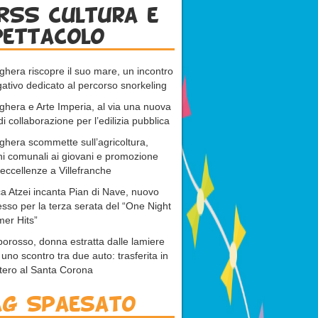
RSS cultura e
pettacolo
ghera riscopre il suo mare, un incontro
gativo dedicato al percorso snorkeling
ghera e Arte Imperia, al via una nuova
di collaborazione per l’edilizia pubblica
ghera scommette sull’agricoltura,
ni comunali ai giovani e promozione
 eccellenze a Villefranche
a Atzei incanta Pian di Nave, nuovo
sso per la terza serata del “One Night
er Hits”
rosso, donna estratta dalle lamiere
uno scontro tra due auto: trasferita in
ttero al Santa Corona
ag Spaesato