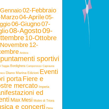
02-Febbraio
-Gennaio
-Marzo
04-Aprile
05-
06-Giugno
07-
ggio
08-Agosto
09-
lio
ttembre
10-Ottobre
12-
-Novembre
cembre
Andora
puntamenti sportivi
Bordighera
i Taggia
Camporosso
Caprauna
Eventi
Diano Marina
Edizioni
nico
ri porta
Fiere e
stre mercato
Imperia
nifestazioni ed
enti
Max
Mesi
Molini di Triora
sica e concerti
Pigna