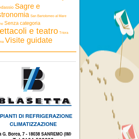
Sagre e
edassio
stronomia
San Bartolomeo al Mare
Senza categoria
mo
ettacoli e teatro
Triora
Visite guidate
ona