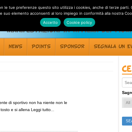
 con le tue preferenze questo sito utilizza i cookies, anche di terze pa
 suo elemento acconsenti al loro impiego in conformità alla nostra Coo
Accetto
Cookie policy
Manifestazioni in Riviera dei Fiori
NEWS
POINTS
SPONSOR
SEGNALA UN E
C
Sear
Sagr
ente di sportivo non ha niente non le
sto e si allena Leggi tutto...