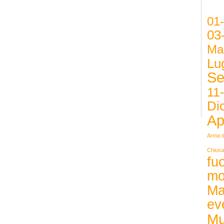
01
03
Ma
Lug
Se
11
Di
Ap
Arma d
Chiusa
fuo
mo
Ma
ev
Mu