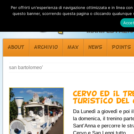
Per offrirti un'esperienza di navigazione ottimizzata e in linea con
questo banner, scorrendo questa pagina o cliccando qualunque su
Accet
Manifestazion
ABOUT
ARCHIVIO
MAX
NEWS
POINTS
san bartolomeo’
Cervo ed il Tr
Turistico del
Da Lunedì a giovedì e poi i
la domenica, il trenino par
Sant’Anna e percorre le str
Cervo e San Leggi tutto...