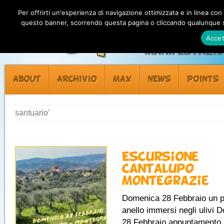
Per offrirti un'esperienza di navigazione ottimizzata e in linea con
questo banner, scorrendo questa pagina o cliccando qualunque su
Accet
Manifestazion
ABOUT
ARCHIVIO
MAX
NEWS
POINTS
santuario’
Escursione
Cantalupo –
Montegrazie
Domenica 28 Febbraio un p
anello immersi negli ulivi 
28 Febbraio appuntamento p