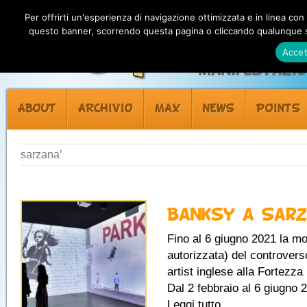
Per offrirti un'esperienza di navigazione ottimizzata e in linea con
questo banner, scorrendo questa pagina o cliccando qualunque su
Accet
Manifestazion
ABOUT
ARCHIVIO
MAX
NEWS
POINTS
sarzana’
Banksy a Sar
Fino al 6 giugno 2021 la mo
autorizzata) del controvers
artist inglese alla Fortezz
Dal 2 febbraio al 6 giugno 
Leggi tutto...