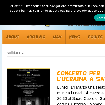
Per offrirti un'esperienza di navigazione ottimizzata e in linea con
questo banner, scorrendo questa pagina o cliccando qualunque su
Accet
Manifestazion
ABOUT
ARCHIVIO
MAX
NEWS
POINTS
solidarietà’
Concerto per
l’Ucraina a S
Lunedi’ 14 Marzo una serat
musica Lunedì 14 marzo al
20:30 al Sacro Cuore di Ge
corso Cristoforo Colombo, 