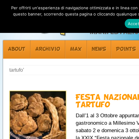
Per offrirti un'esperienza di navigazione ottimizzata e in linea con
questo banner, scorrendo questa pagina o cliccando qualunque su
Accet
Manifestazion
ABOUT
ARCHIVIO
MAX
NEWS
POINTS
tartufo’
Festa Naziona
Tartufo
Dall’1 al 3 Ottobre appunt
gastronomico a Millesimo V
sabato 2 e domenica 3 otto
la XXIX “Festa nazionale de