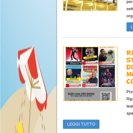
per
set
org
R
s
d
m
c
Pri
Rip
tea
spe
LEGGI TUTTO