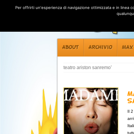
Per offrirti un'esperienza di navigazione ottimizzata e in linea
qualunque
ABOUT
ARCHIVIO
MAX
teatro ariston sanremo’
M
S
Il 
arr
Ita
tutt