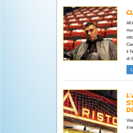
C
All
mus
ott
Can
il 
di 
L
s
d
Vis
Il 