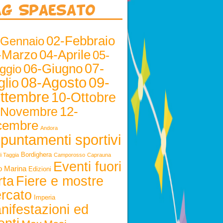
ag Spaesato
02-Febbraio
-Gennaio
-Marzo
04-Aprile
05-
06-Giugno
07-
ggio
08-Agosto
09-
glio
ttembre
10-Ottobre
12-
-Novembre
cembre
Andora
puntamenti sportivi
Bordighera
i Taggia
Camporosso
Caprauna
Eventi fuori
o Marina
Edizioni
rta
Fiere e mostre
rcato
Imperia
nifestazioni ed