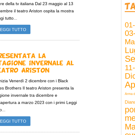
 re della tv italiana Dal 23 maggio al 13
T
tembre il teatro Ariston ospita la mostra
gi tutto...
01
LEGGI TUTTO
03
Ma
Lu
resentata la
Se
tagione invernale al
11
eatro Ariston
Di
inizia Venerdì 2 dicembre con i Black
Ap
es Brothers Il teatro Ariston presenta la
Arma d
gione invernale tra dicembre e
Dian
riapertura a marzo 2023 con i primi Leggi
po
o...
me
LEGGI TUTTO
Ma