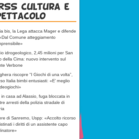
RSS cultura e
pettacolo
ia bis, la Lega attacca Mager e difende
: «Dal Comune atteggiamento
prensibile»
io idrogeologico, 2,45 milioni per San
o della Cima: nuovo intervento sul
nte Verbone
ghera riscopre “I Giochi di una volta”,
rso Italia bimbi entusiasti: «E’ meglio
ideogiochi»
 in casa ad Alassio, fuga bloccata in
tre arresti della polizia stradale di
ria
re di Sanremo, Uspp: «Accolto ricorso
istinati i diritti di un assistente capo
inatore»