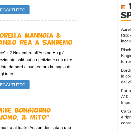
LEGGI TUTTO
s
Aurel
Rixi
iorella Mannoia &
incom
anilo Rea a Sanremo
Risch
ce” il 2 Novembre all’Ariston Ha già
Biagi
lezionato sold out a ripetizione con oltre
torre
date da nord a sud, ed ora la magia di
Bordi
gi tutto...
in co
dei v
LEGGI TUTTO
Furto
A10: 
Impe
Mike Bongiorno –
Carce
e ripr
’uomo, il mito”
coord
mostra al teatro Ariston dedicata a uno