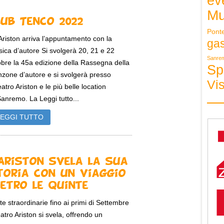
ev
Mu
lub Tenco 2022
Pont
’Ariston arriva l’appuntamento con la
ga
ica d’autore Si svolgerà 20, 21 e 22
Sanre
obre la 45a edizione della Rassegna della
Sp
zone d’autore e si svolgerà presso
Vis
Teatro Ariston e le più belle location
Sanremo. La Leggi tutto...
LEGGI TUTTO
’Ariston svela la sua
toria con un viaggio
ietro le quinte
ite straordinarie fino ai primi di Settembre
teatro Ariston si svela, offrendo un