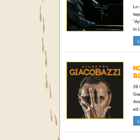
Lo 
tap
“Az
In 
N
B
28
Gia
Ari
ed 