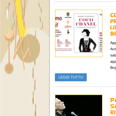
C
p
l
B
App
Ari
sab
app
Bri
LEGGI TUTTO
P
S
r