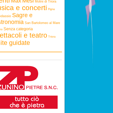
enti
Max
Mesi
Molini di Triora
sica e concerti
Pigna
Sagre e
edassio
stronomia
San Bartolomeo al Mare
Senza categoria
mo
ettacoli e teatro
Triora
ite guidate