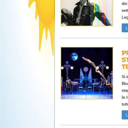
dei
set
Leg
P
s
T
Si 
Blu
sta
la 
tutt