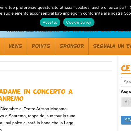
 con le tue preferenze questo sito utilizza i cookies, anche di terze pa
 suo elemento acconsenti al loro impiego in conformità alla nostra Coo
Accetto
Cookie policy
Manifestazioni in Riviera dei Fiori
NEWS
POINTS
SPONSOR
SEGNALA UN E
C
Sear
adame in concerto a
Sagr
anremo
2 Dicembre al Teatro Ariston Madame
iva a Sanremo, tappa del suo tour in tutta
lia: sul palco ci sarà la band che la Leggi
o...