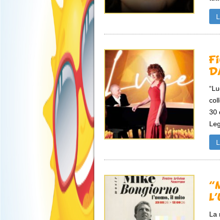
F
D
“Lu
col
30 
Leg
“
L
La 