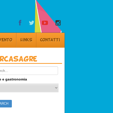
VENTO
LINKS
CONTATTI
ercasagre
ch:
e e gastronomia