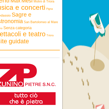
enti
Max
Mesi
Molini di Triora
sica e concerti
Pigna
Sagre e
edassio
stronomia
San Bartolomeo al Mare
Senza categoria
mo
ettacoli e teatro
Triora
ite guidate