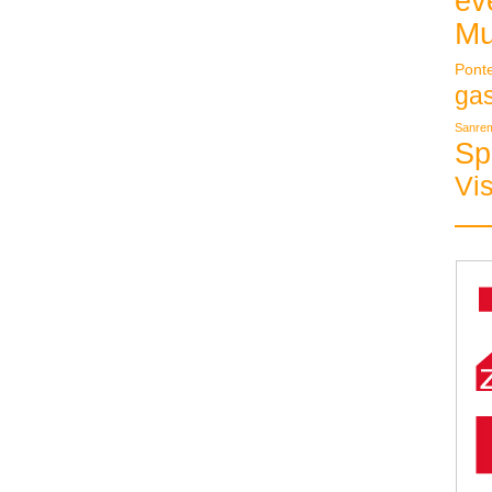
ev
Mu
Pont
ga
Sanre
Sp
Vis