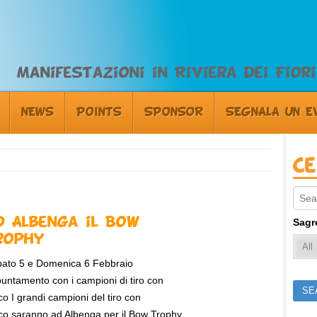
Manifestazioni in Riviera dei Fiori
NEWS
POINTS
SPONSOR
SEGNALA UN E
C
Sear
d Albenga il Bow
Sagr
rophy
ato 5 e Domenica 6 Febbraio
untamento con i campioni di tiro con
rco I grandi campioni del tiro con
rco saranno ad Albenga per il Bow Trophy