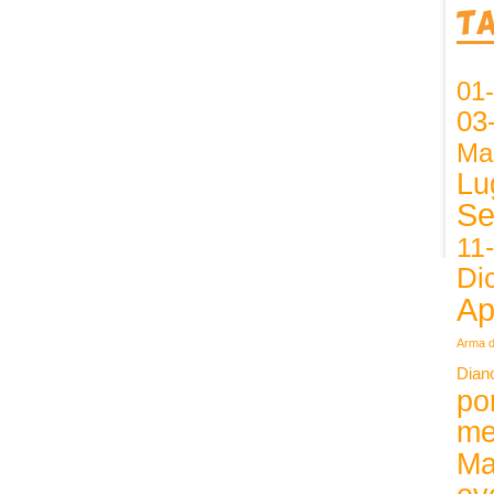
T
01
03
Ma
Lu
Se
11
Di
Ap
Arma d
Dian
po
me
Ma