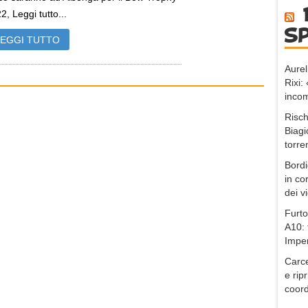
2, Leggi tutto...
s
LEGGI TUTTO
Aurel
Rixi
incom
Risch
Biagi
torre
Bordi
in co
dei v
Furto
A10: 
Impe
Carce
e ripr
coord