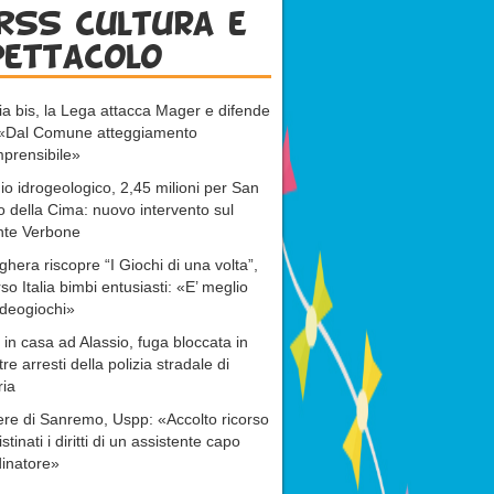
RSS cultura e
pettacolo
ia bis, la Lega attacca Mager e difende
: «Dal Comune atteggiamento
prensibile»
io idrogeologico, 2,45 milioni per San
o della Cima: nuovo intervento sul
nte Verbone
ghera riscopre “I Giochi di una volta”,
rso Italia bimbi entusiasti: «E’ meglio
ideogiochi»
 in casa ad Alassio, fuga bloccata in
tre arresti della polizia stradale di
ria
re di Sanremo, Uspp: «Accolto ricorso
istinati i diritti di un assistente capo
inatore»