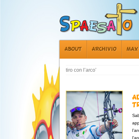
ABOUT
ARCHIVIO
MAX
tiro con l’arco’
A
T
Sab
app
l’a
l’a