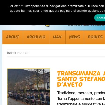
Per offrirti un'esperienza di navigazione ottimizzata e in linea con
questo banner, scorrendo questa pagina o cliccando qualunque su
Accet
Manifestazion
ABOUT
ARCHIVIO
MAX
NEWS
POINTS
transumanza’
Transumanza 
Santo Stefan
d’Aveto
Tradizione, mercato, prodott
Torna l’appuntamento con l
tradizionale e suggestiva F