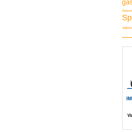
ga
Sanre
Sp
Valleb