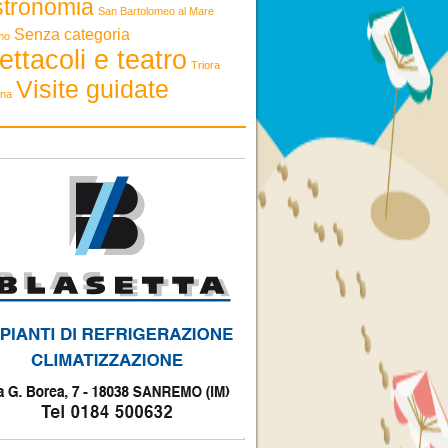
stronomia
San Bartolomeo al Mare
Senza categoria
mo
ettacoli e teatro
Triora
Visite guidate
ona