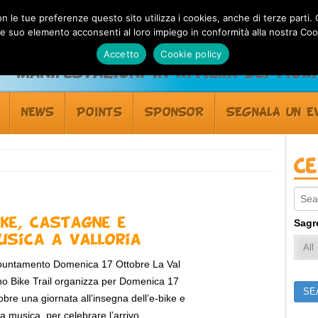
 con le tue preferenze questo sito utilizza i cookies, anche di terze pa
 suo elemento acconsenti al loro impiego in conformità alla nostra Coo
Accetto
Cookie policy
Manifestazioni in Riviera dei Fiori
NEWS
POINTS
SPONSOR
SEGNALA UN E
C
Sear
ike, castagne e
Sagr
usica a Valloria
untamento Domenica 17 Ottobre La Val
no Bike Trail organizza per Domenica 17
obre una giornata all’insegna dell’e-bike e
la musica, per celebrare l’arrivo