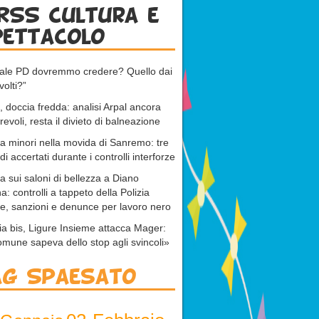
RSS cultura e
pettacolo
uale PD dovremmo credere? Quello dai
volti?”
 doccia fredda: analisi Arpal ancora
revoli, resta il divieto di balneazione
 a minori nella movida di Sanremo: tre
di accertati durante i controlli interforze
ta sui saloni di bellezza a Diano
a: controlli a tappeto della Polizia
e, sanzioni e denunce per lavoro nero
ia bis, Ligure Insieme attacca Mager:
omune sapeva dello stop agli svincoli»
ag Spaesato