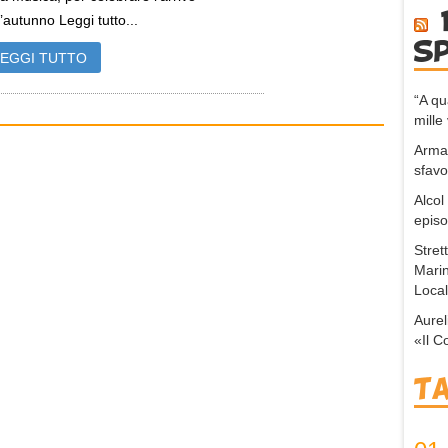
l’autunno Leggi tutto...
s
LEGGI TUTTO
“A q
mille 
Arma,
sfavo
Alcol
episo
Stret
Marin
Local
Aurel
«Il C
T