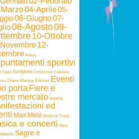
02-Febbraio
-Gennaio
-Marzo
04-Aprile
05-
06-Giugno
07-
ggio
08-Agosto
09-
lio
ttembre
10-Ottobre
12-
-Novembre
cembre
Andora
puntamenti sportivi
Bordighera
i Taggia
Camporosso
Caprauna
Eventi
Diano Marina
Edizioni
nico
ri porta
Fiere e
stre mercato
Imperia
nifestazioni ed
enti
Max
Mesi
Molini di Triora
sica e concerti
Pigna
Sagre e
edassio