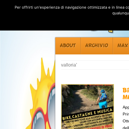
Per offrirti un'esperienza di navigazione ottimizzata e in linea
qualunque
ABOUT
ARCHIVIO
MAX
valloria’
B
m
App
Pri
Ott
del