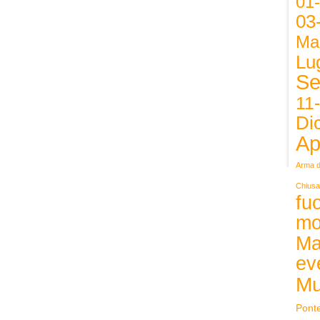
01
03
Ma
Lug
Se
11
Di
Ap
Arma d
Chiusa
fuo
mo
Ma
ev
Mu
Pont