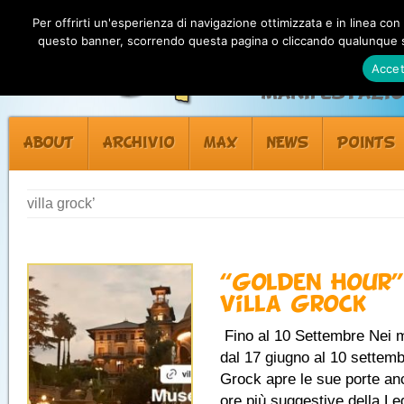
Per offrirti un'esperienza di navigazione ottimizzata e in linea con
questo banner, scorrendo questa pagina o cliccando qualunque su
Accet
Manifestazion
ABOUT
ARCHIVIO
MAX
NEWS
POINTS
villa grock’
“Golden Hour”
Villa Grock
Fino al 10 Settembre Nei m
dal 17 giugno al 10 settembr
Grock apre le sue porte an
ore più suggestive della Leg