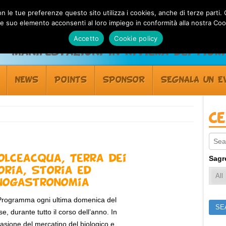
 con le tue preferenze questo sito utilizza i cookies, anche di terze pa
 suo elemento acconsenti al loro impiego in conformità alla nostra Coo
Accetto
Cookie policy
Manifestazioni in Riviera dei Fiori
NEWS
POINTS
SPONSOR
SEGNALA UN E
C
Sear
olceacqua, Terra dei
Sagr
oria, Storia ed
nogastronomia
Programma ogni ultima domenica del
e, durante tutto il corso dell’anno. In
asione del mercatino del biologico e