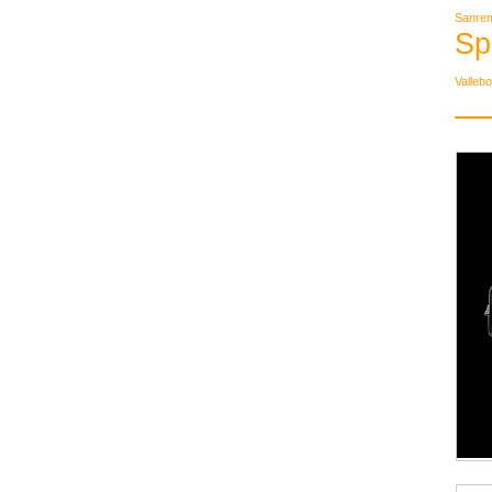
Sanre
Sp
Valleb