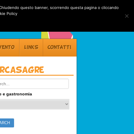
rti. Chiudendo questo banner, scorrendo questa pagina o cliccando
kie Policy
VENTO
LINKS
CONTATTI
ercasagre
ch:
e e gastronomia