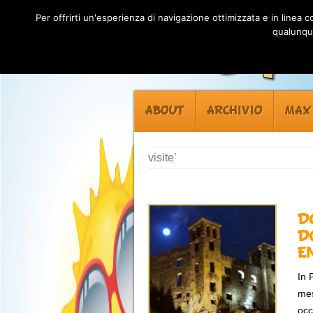
Per offrirti un'esperienza di navigazione ottimizzata e in linea
qualunque
ABOUT
ARCHIVIO
MAX
visite’
D
D
E
In 
mes
occ