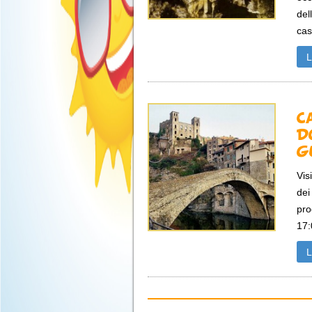
dell
cas
C
D
G
Vis
dei
pro
17: