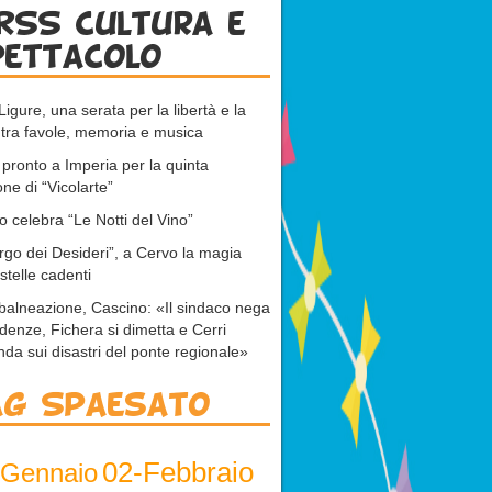
RSS cultura e
pettacolo
Ligure, una serata per la libertà e la
tra favole, memoria e musica
 pronto a Imperia per la quinta
one di “Vicolarte”
 celebra “Le Notti del Vino”
orgo dei Desideri”, a Cervo la magia
 stelle cadenti
 balneazione, Cascino: «Il sindaco nega
idenze, Fichera si dimetta e Cerri
nda sui disastri del ponte regionale»
ag Spaesato
02-Febbraio
-Gennaio