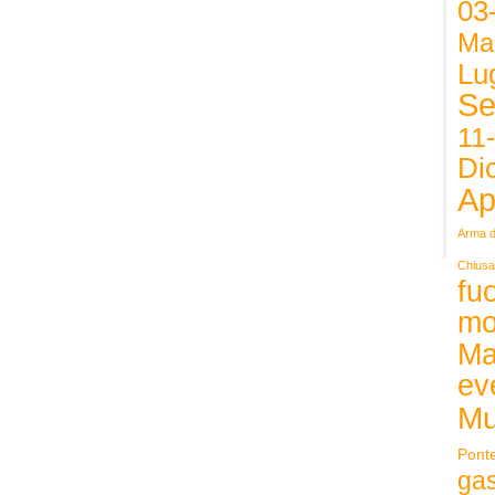
03
Ma
Lug
Se
11
Di
Ap
Arma d
Chiusa
fuo
mo
Ma
ev
Mu
Pont
ga