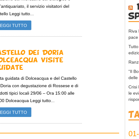
’antiquariato, il servizio visitatori del
tello Leggi tutto...
s
LEGGI TUTTO
Riva 
pace 
Tutto
astello dei Doria
edizi
olceacqua Visite
Ranzo
uidate
“Il B
delle
ita guidata di Dolceacqua e del Castello
 Doria con degustazione di Rossese e di
Crisi
le ev
dotti tipici locali 29/06 – Ora 15:00 alle
rispo
00 Dolceacqua Leggi tutto...
LEGGI TUTTO
T
01