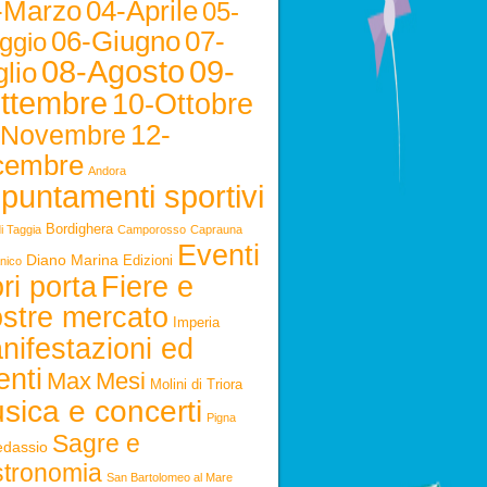
-Marzo
04-Aprile
05-
06-Giugno
07-
ggio
08-Agosto
09-
lio
ttembre
10-Ottobre
12-
-Novembre
cembre
Andora
puntamenti sportivi
Bordighera
i Taggia
Camporosso
Caprauna
Eventi
Diano Marina
Edizioni
nico
ri porta
Fiere e
stre mercato
Imperia
nifestazioni ed
enti
Max
Mesi
Molini di Triora
sica e concerti
Pigna
Sagre e
edassio
stronomia
San Bartolomeo al Mare