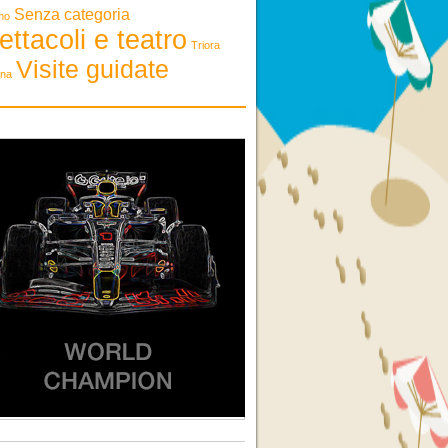
Senza categoria
mo
ettacoli e teatro
Triora
Visite guidate
ona